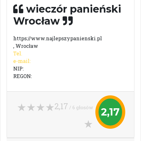
wieczór panieński
Wrocław
https://www.najlepszypanienski.pl
, Wrocław
Tel.
e-mail:
NIP:
REGON:
2,17
/ 6 głosów
2,17