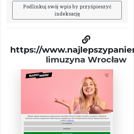
P
o
d
l
i
n
k
u
j
s
w
ó
j
w
p
i
s
b
y
p
r
z
y
ś
p
i
e
s
z
y
ć
i
n
d
e
k
s
a
c
j
ę
https://www.najlepszypanien
limuzyna Wrocław