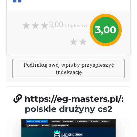
3,00
/ 1 głosów
3,00
P
o
d
l
i
n
k
u
j
s
w
ó
j
w
p
i
s
b
y
p
r
z
y
ś
p
i
e
s
z
y
ć
i
n
d
e
k
s
a
c
j
ę
https://eg-masters.pl/:
polskie drużyny cs2