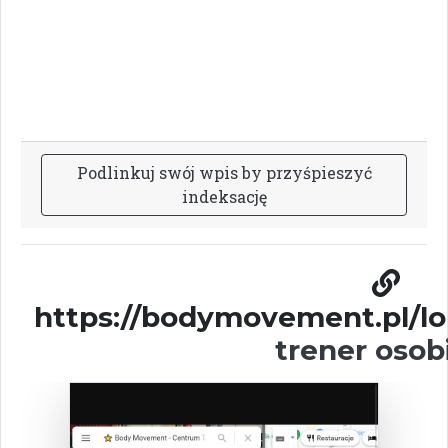
P
o
d
l
i
n
k
u
j
s
w
ó
j
w
p
i
s
b
y
p
r
z
y
ś
p
i
e
s
z
y
ć
i
n
d
e
k
s
a
c
j
ę
https://bodymovement.pl/lo
trener osob