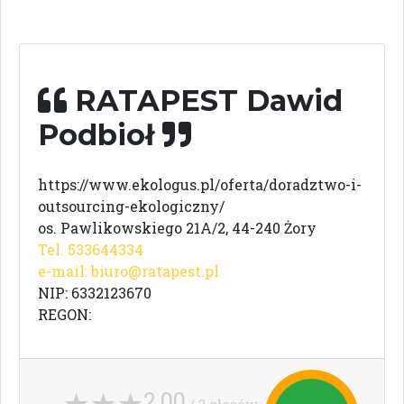
RATAPEST Dawid
Podbioł
https://www.ekologus.pl/oferta/doradztwo-i-
outsourcing-ekologiczny/
os. Pawlikowskiego 21A/2, 44-240 Żory
Tel. 533644334
e-mail:
biuro@ratapest.pl
NIP: 6332123670
REGON:
2,00
/ 2 głosów