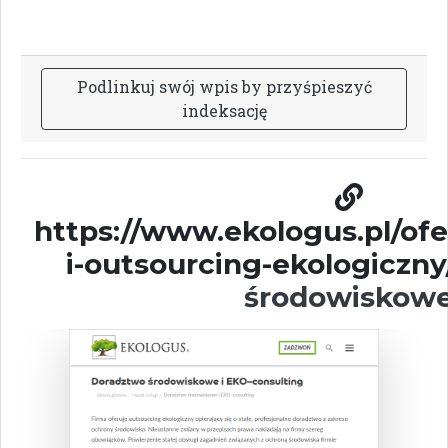
P
o
d
l
i
n
k
u
j
s
w
ó
j
w
p
i
s
b
y
p
r
z
y
ś
p
i
e
s
z
y
ć
i
n
d
e
k
s
a
c
j
ę
https://www.ekologus.pl/of
i-outsourcing-ekologiczny
środowiskow