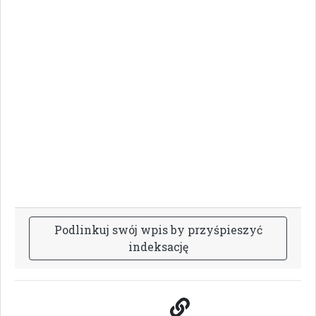
P
o
d
l
i
n
k
u
j
s
w
ó
j
w
p
i
s
b
y
p
r
z
y
ś
p
i
e
s
z
y
ć
i
n
d
e
k
s
a
c
j
ę