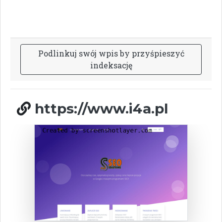
P
o
d
l
i
n
k
u
j
s
w
ó
j
w
p
i
s
b
y
p
r
z
y
ś
p
i
e
s
z
y
ć
i
n
d
e
k
s
a
c
j
ę
https://www.i4a.pl