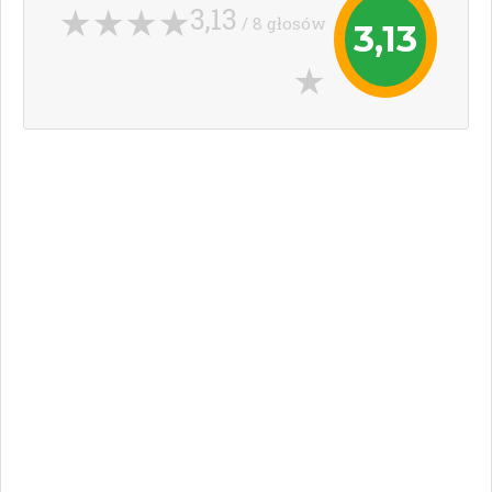
3,13
/ 8 głosów
3,13